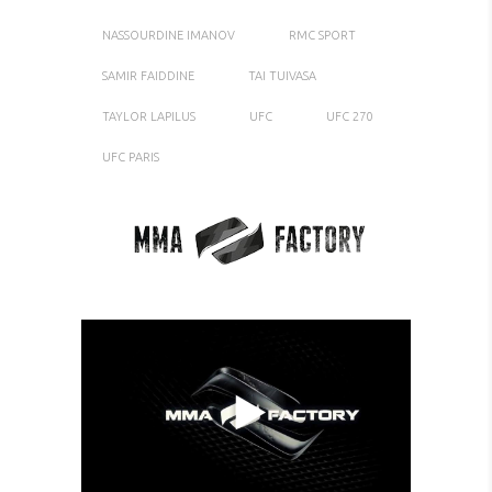
NASSOURDINE IMANOV
RMC SPORT
SAMIR FAIDDINE
TAI TUIVASA
TAYLOR LAPILUS
UFC
UFC 270
UFC PARIS