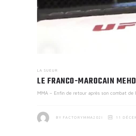
LA SUEUR
LE FRANCO-MAROCAIN MEHDI
MMA – Enfin de retour après son combat de l
BY
FACTORYMMA202I
11 DÉCE