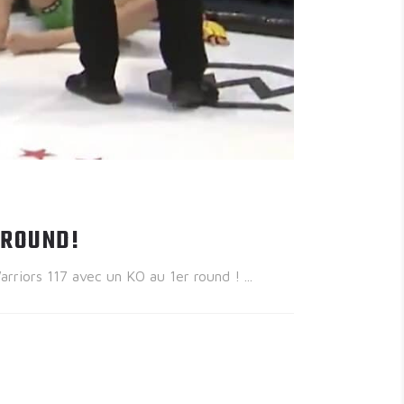
 ROUND!
arriors 117 avec un KO au 1er round !