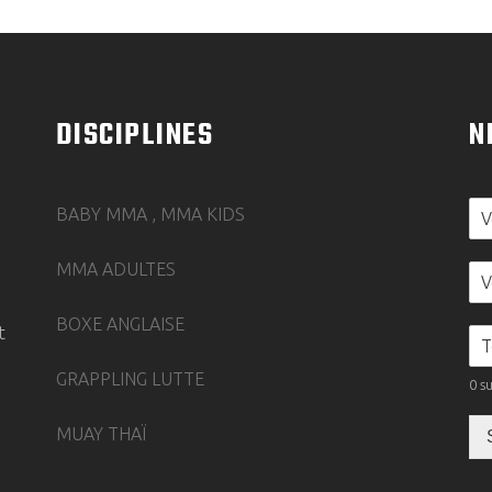
DISCIPLINES
N
BABY MMA , MMA KIDS
MMA ADULTES
BOXE ANGLAISE
t
GRAPPLING LUTTE
0 s
MUAY THAÏ