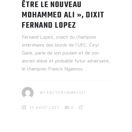
ÊTRE LE NOUVEAU
MOHAMMED ALI », DIXIT
FERNAND LOPEZ
Fernand Lopez, coach du champion
intérimaire des lourds de l’UFC, Ciryl
Gane, parle de son poulain et de son
ancien élève et probable futur adversaire,
le champion Francis Ngannou
BY
FACTORYMMA202I
21 AOÛT 2021
0