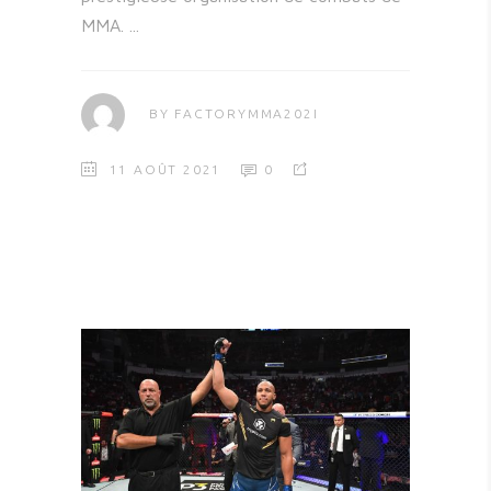
MMA.
BY
FACTORYMMA202I
11 AOÛT 2021
0