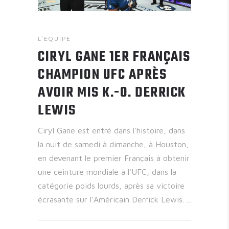
L'EQUIPE
CIRYL GANE 1ER FRANÇAIS
CHAMPION UFC APRÈS
AVOIR MIS K.-O. DERRICK
LEWIS
Ciryl Gane est entré dans l'histoire, dans
la nuit de samedi à dimanche, à Houston,
en devenant le premier Français à obtenir
une ceinture mondiale à l'UFC, dans la
catégorie poids lourds, après sa victoire
écrasante sur l'Américain Derrick Lewis.