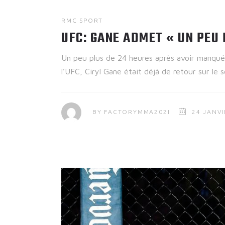
RMC SPORT
UFC: GANE ADMET « UN PEU
Un peu plus de 24 heures après avoir manqué 
l’UFC, Ciryl Gane était déjà de retour sur le
BY
FACTORYMMA202I
24 JANVI