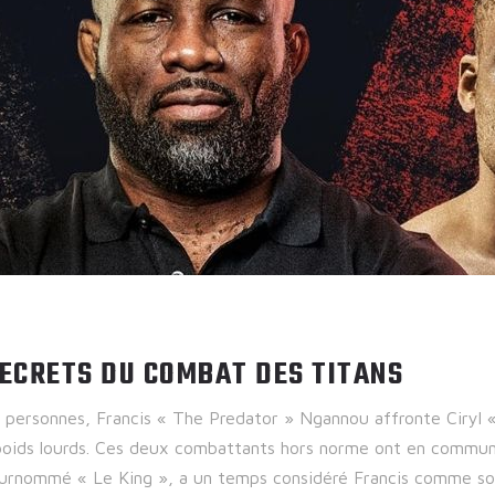
SECRETS DU COMBAT DES TITANS
 personnes, Francis « The Predator » Ngannou affronte Ciryl 
oids lourds. Ces deux combattants hors norme ont en commun 
surnommé « Le King », a un temps considéré Francis comme so