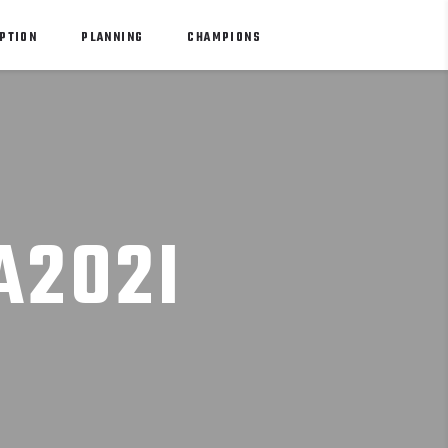
PTION
PLANNING
CHAMPIONS
A202I