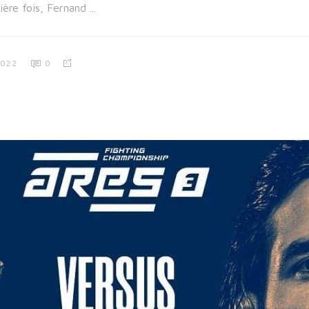
ière fois, Fernand
2022
0