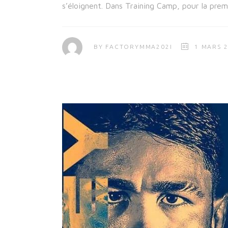
s’éloignent. Dans Training Camp, pour la prem
BY
FACTORYMMA202I
1 MARS 