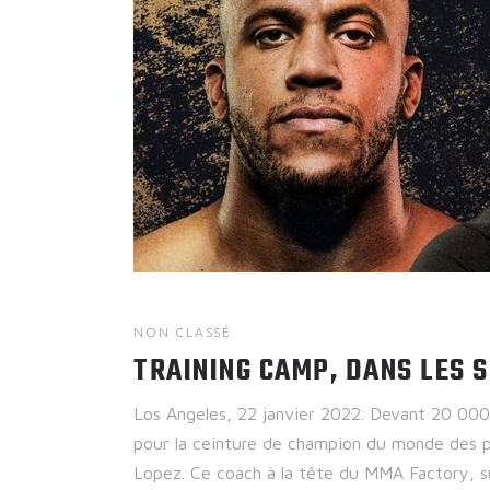
NON CLASSÉ
TRAINING CAMP, DANS LES 
Los Angeles, 22 janvier 2022. Devant 20 000
pour la ceinture de champion du monde des p
Lopez. Ce coach à la tête du MMA Factory, 