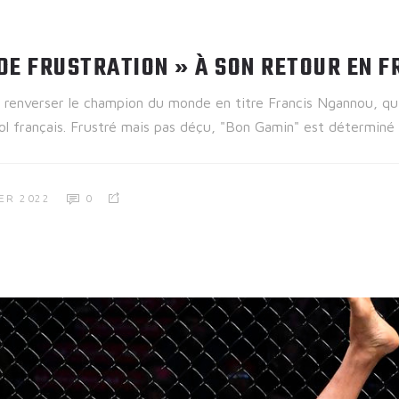
 DE FRUSTRATION » À SON RETOUR EN F
renverser le champion du monde en titre Francis Ngannou, qui
 sol français. Frustré mais pas déçu, "Bon Gamin" est déterminé
ER 2022
0