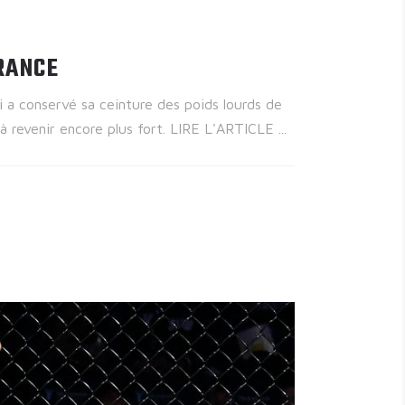
RANCE
 a conservé sa ceinture des poids lourds de
 à revenir encore plus fort. LIRE L'ARTICLE